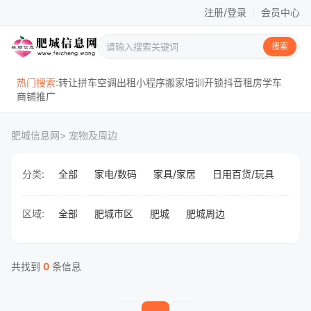
注册/登录
|
会员中心
搜索
热门搜索:
转让
拼车
空调
出租
小程序
搬家
培训
开锁
抖音
租房
学车
商铺
推广
肥城信息网
> 宠物及周边
分类:
全部
家电/数码
家具/家居
日用百货/玩具
报刊
区域:
全部
肥城市区
肥城
肥城周边
共找到
0
条信息