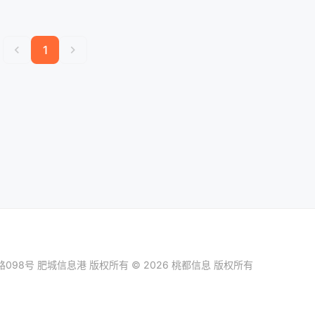
chevron_left
chevron_right
1
098号
肥城信息港
版权所有 © 2026 桃都信息 版权所有