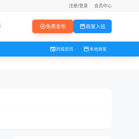
注册/登录
|
会员中心
add_circle
storefront
免费发布
商家入驻
newspaper
storefront
同城资讯
本地商家