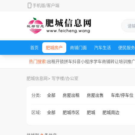
mobile
手机版/客户端
首页
肥城房产
商铺门面
汽车生活
便民服务
热门搜索:
出租
开锁
拼车
抖音
小程序
学车
商铺
转让
培训
推
肥城信息网
> 写字楼/办公室
分类:
全部
房屋出租
房屋出售
车库/停车位
区域:
全部
肥城市区
肥城
肥城周边