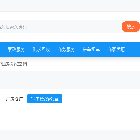
搜索
家政服务
供求回收
商务服务
拼车租车
商家优恵
广
租房
搬家
空调
厂房仓库
写字楼/办公室