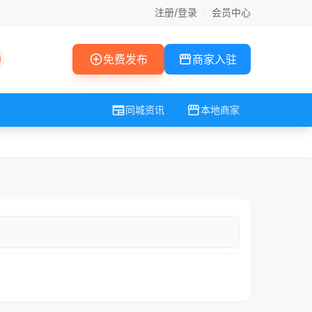
注册/登录
|
会员中心
add_circle
storefront
免费发布
商家入驻
newspaper
storefront
同城资讯
本地商家