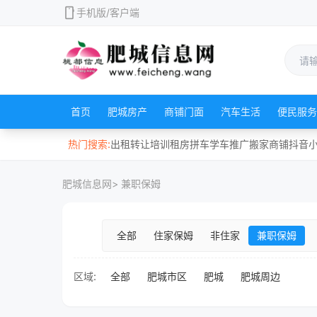
mobile
手机版/客户端
首页
肥城房产
商铺门面
汽车生活
便民服务
热门搜索:
出租
转让
培训
租房
拼车
学车
推广
搬家
商铺
抖音
肥城信息网
> 兼职保姆
全部
住家保姆
非住家
兼职保姆
区域:
全部
肥城市区
肥城
肥城周边