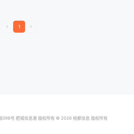
chevron_left
chevron_right
1
098号
肥城信息港
版权所有 © 2026 桃都信息 版权所有