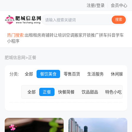
注册/登录
|
会员中心
搜索
热门搜索:
出租
租房
商铺
转让
培训
空调
搬家
开锁
推广
拼车
抖音
学车
小程序
肥城信息网
>
正餐
分类:
全部
餐饮美食
零售百货
生活服务
休闲娱乐
全部
正餐
快餐简餐
饮品甜品
特色小吃