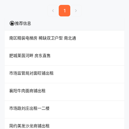
chevron_left
chevron_right
1
recommend
推荐信息
南区精装电梯房 稀缺双卫户型 南北通
肥城莱茵河畔 房东直售
市场监管局对面旺铺出租
襄阳牛肉面商铺出租
市场路刘庄出租一二楼
简约美发沙龙商铺出租