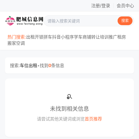
注册/登录
|
会员中心
搜索
热门搜索:
出租
开锁
拼车
抖音
小程序
学车
商铺
转让
培训
推广
租房
搬家
空调
搜索:
车位出租
•
找到
0
条信息
search_off
未找到相关信息
请尝试其他关键词或浏览
首页推荐