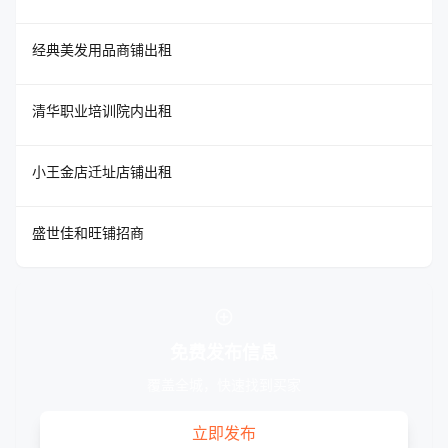
经典美发用品商铺出租
清华职业培训院内出租
小王金店迁址店铺出租
盛世佳和旺铺招商
add_circle
免费发布信息
覆盖全城，快速找到买家
立即发布