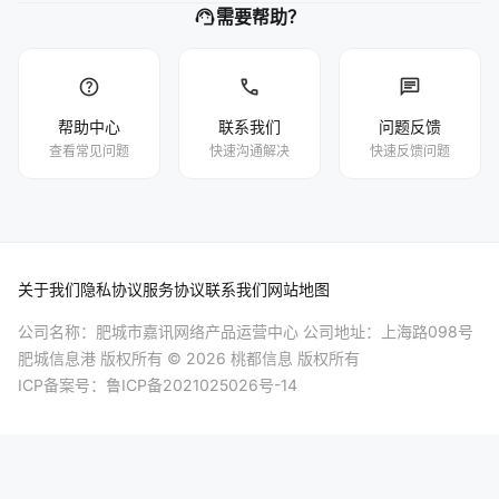
support_agent
需要帮助？
help
phone
chat
帮助中心
联系我们
问题反馈
查看常见问题
快速沟通解决
快速反馈问题
关于我们
隐私协议
服务协议
联系我们
网站地图
公司名称：肥城市嘉讯网络产品运营中心 公司地址：上海路098号
肥城信息港
版权所有 © 2026 桃都信息 版权所有
ICP备案号：
鲁ICP备2021025026号-14