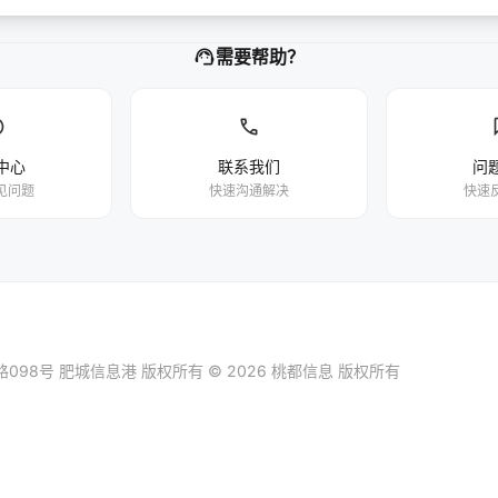
support_agent
需要帮助？
p
phone
中心
联系我们
问
见问题
快速沟通解决
快速
098号
肥城信息港
版权所有 © 2026 桃都信息 版权所有