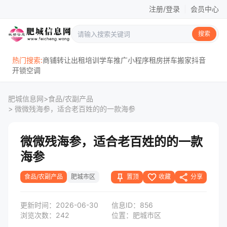
注册/登录
|
会员中心
搜索
热门搜索:
商铺
转让
出租
培训
学车
推广
小程序
租房
拼车
搬家
抖音
开锁
空调
肥城信息网
>
食品/农副产品
> 微微残海参，适合老百姓的的一款海参
微微残海参，适合老百姓的的一款
海参
push_pin
favorite_border
share
置顶
收藏
分享
食品/农副产品
肥城市区
更新时间：2026-06-30
信息ID：856
浏览次数：242
位置：肥城市区