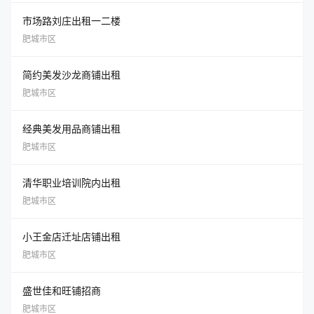
市场路刘庄出租一二楼
肥城市区
简约美发沙龙商铺出租
肥城市区
经典美发用品商铺出租
肥城市区
清华职业培训院内出租
肥城市区
小王金店迁址店铺出租
肥城市区
盛世佳和旺铺招商
肥城市区