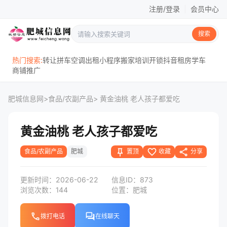
注册/登录
|
会员中心
搜索
热门搜索:
转让
拼车
空调
出租
小程序
搬家
培训
开锁
抖音
租房
学车
商铺
推广
肥城信息网
>
食品/农副产品
> 黄金油桃 老人孩子都爱吃
黄金油桃 老人孩子都爱吃
push_pin
favorite_border
share
置顶
收藏
分享
食品/农副产品
肥城
更新时间：2026-06-22
信息ID：873
浏览次数：144
位置：肥城
phone
forum
拨打电话
在线聊天