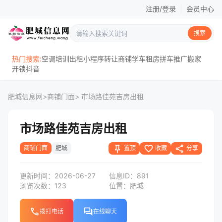
注册/登录
|
会员中心
搜索
热门搜索:
空调
培训
出租
小程序
转让
商铺
学车
租房
拼车
推广
搬家
开锁
抖音
肥城信息网
>
商铺门面
> 市场路佳苑吉房出租
市场路佳苑吉房出租
push_pin
favorite_border
share
置顶
收藏
分享
商铺门面
肥城
更新时间：2026-06-27
信息ID：891
浏览次数：123
位置：肥城
phone
forum
拨打电话
在线聊天