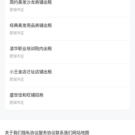
简约美发沙龙商铺出租
肥城市区
经典美发用品商铺出租
肥城市区
清华职业培训院内出租
肥城市区
小王金店迁址店铺出租
肥城市区
盛世佳和旺铺招商
肥城市区
关于我们
隐私协议
服务协议
联系我们
网站地图