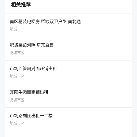
相关推荐
南区精装电梯房 稀缺双卫户型 南北通
肥城
肥城莱茵河畔 房东直售
肥城市区
市场监管局对面旺铺出租
肥城市区
襄阳牛肉面商铺出租
肥城市区
市场路刘庄出租一二楼
肥城市区