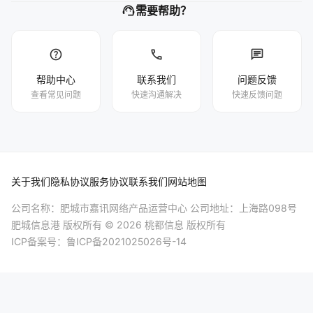
support_agent
需要帮助？
help
phone
chat
帮助中心
联系我们
问题反馈
查看常见问题
快速沟通解决
快速反馈问题
关于我们
隐私协议
服务协议
联系我们
网站地图
公司名称：肥城市嘉讯网络产品运营中心 公司地址：上海路098号
肥城信息港
版权所有 © 2026 桃都信息 版权所有
ICP备案号：
鲁ICP备2021025026号-14