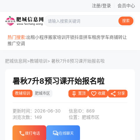
注册/登录
|
会员中心
搜索
热门搜索:
出租
小程序
搬家
培训
开锁
抖音
拼车
租房
学车
商铺
转让
推广
空调
肥城信息网
>
教辅培训
> 暑秋7升8预习课开始报名啦
暑秋7升8预习课开始报名啦
push_pin
favorite_border
share
置顶
收藏
分享
教辅培训
肥城市区
更新时间：2026-06-30
信息ID：869
浏览次数：149
位置：肥城市区
phone
forum
拨打电话
在线聊天