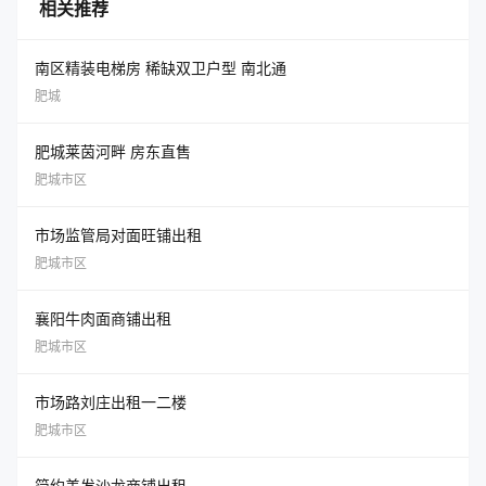
相关推荐
南区精装电梯房 稀缺双卫户型 南北通
肥城
肥城莱茵河畔 房东直售
肥城市区
市场监管局对面旺铺出租
肥城市区
襄阳牛肉面商铺出租
肥城市区
市场路刘庄出租一二楼
肥城市区
简约美发沙龙商铺出租