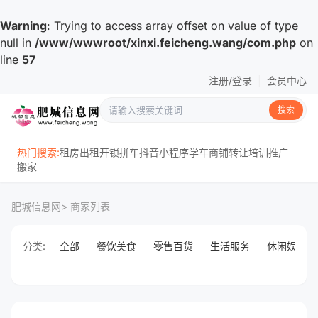
Warning
: Trying to access array offset on value of type
null in
/www/wwwroot/xinxi.feicheng.wang/com.php
on
line
57
注册/登录
|
会员中心
搜索
热门搜索:
租房
出租
开锁
拼车
抖音
小程序
学车
商铺
转让
培训
推广
搬家
肥城信息网
> 商家列表
分类:
全部
餐饮美食
零售百货
生活服务
休闲娱乐