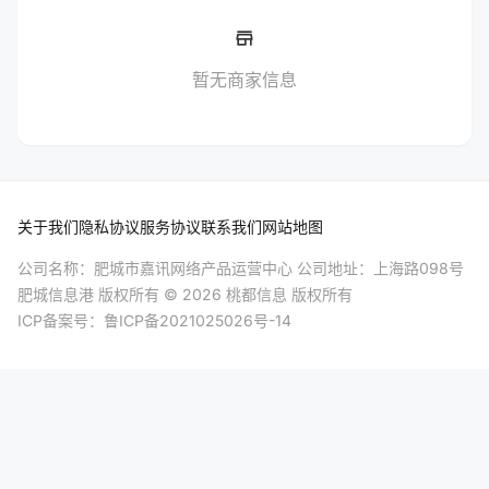
store_mall_directory
暂无商家信息
关于我们
隐私协议
服务协议
联系我们
网站地图
公司名称：肥城市嘉讯网络产品运营中心 公司地址：上海路098号
肥城信息港
版权所有 © 2026 桃都信息 版权所有
ICP备案号：
鲁ICP备2021025026号-14