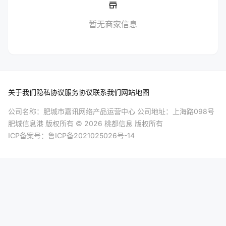
store_mall_directory
暂无商家信息
关于我们
隐私协议
服务协议
联系我们
网站地图
公司名称：肥城市嘉讯网络产品运营中心 公司地址：上海路098号
肥城信息港
版权所有 © 2026 桃都信息 版权所有
ICP备案号：
鲁ICP备2021025026号-14