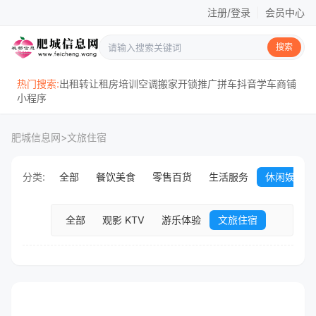
注册/登录
|
会员中心
搜索
热门搜索:
出租
转让
租房
培训
空调
搬家
开锁
推广
拼车
抖音
学车
商铺
小程序
肥城信息网
>
文旅住宿
分类:
全部
餐饮美食
零售百货
生活服务
休闲娱乐
全部
观影 KTV
游乐体验
文旅住宿