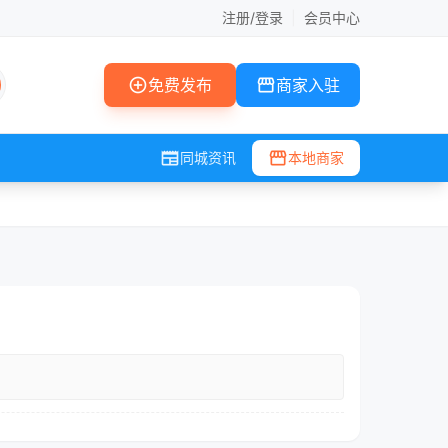
注册/登录
|
会员中心
add_circle
storefront
免费发布
商家入驻
newspaper
storefront
同城资讯
本地商家