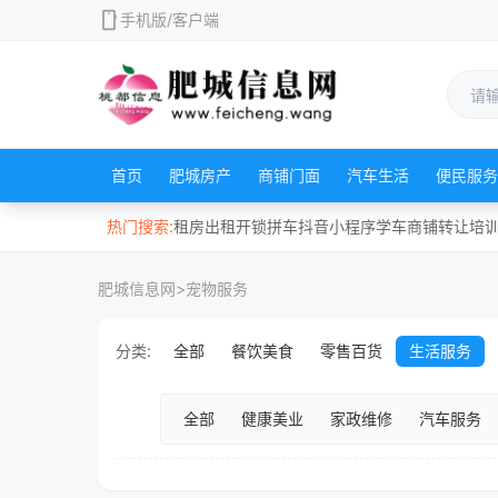
mobile
手机版/客户端
首页
肥城房产
商铺门面
汽车生活
便民服务
热门搜索:
租房
出租
开锁
拼车
抖音
小程序
学车
商铺
转让
培
肥城信息网
>
宠物服务
分类:
全部
餐饮美食
零售百货
生活服务
全部
健康美业
家政维修
汽车服务